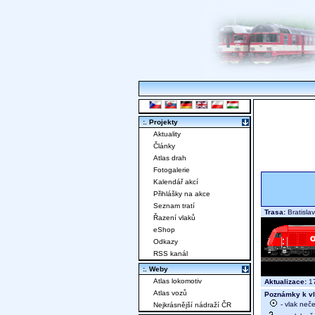
:. Projekty
Aktuality
Články
Atlas drah
Fotogalerie
Kalendář akcí
Přihlášky na akce
Seznam tratí
Trasa:
Bratisla
Řazení vlaků
eShop
Odkazy
RSS kanál
:. Weby
Atlas lokomotiv
Aktualizace:
17
Atlas vozů
Poznámky k vl
- vlak neč
Nejkrásnější nádraží ČR