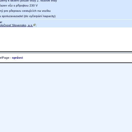
azeny k sezení pouze vozy 2. vozové třídy
 řazen vůz s přípojkou 230 V
ný pro přepravu cestujících na vozíku
a spoluzavazadel (do vyčerpání kapacity)
u:
oločnosť Slovensko, a.s.
;
elPage -
správci