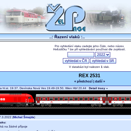
..: Řazení vlaků :..
Pro vyhledání vlaku zadejte jeho číslo, nebo název.
Hvězdičku * lze při vyhledávání používat dle zvyklostí.
V databázi byl nalezen
1
vlak.
REX 2531
« předchozí
|
další »
va hl.st. 19.37, Devínska Nová Ves 19.49-19.50, Wien Hbf 20.44
Detail trasy »
.3.2022 (
Michal Šmajda
)
aku:
eká na žádné přípoje