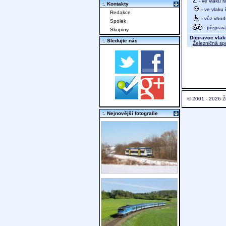
- ve vlaku ř
:. Kontakty
- ve vlaku
Redakce
- vůz vhod
Spolek
- přeprav
Skupiny
Dopravce vlak
:. Sledujte nás
Železničná sp
© 2001 - 2026 Ž
:. Nejnovější fotografie