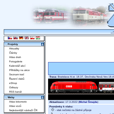
..
:. Projekty
Aktuality
Články
Atlas drah
Fotogalerie
Kalendář akcí
Přihlášky na akce
Seznam tratí
Trasa:
Bratislava hl.st. 18.37, Devínska Nová Ves 18
Řazení vlaků
eShop
Odkazy
RSS kanál
:. Weby
Atlas lokomotiv
Aktualizace:
17.3.2022 (
Michal Šmajda
)
Atlas vozů
Poznámky k vlaku:
- vlak nečeká na žádné přípoje
Nejkrásnější nádraží ČR