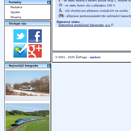
- ve vlaku řazeny k sezení pouze vozy 2. vozové tř
:. Kontakty
- ve vlaku řazen vůz s přípojkou 230 V
Redakce
- vůz vhodný pro přepravu cestujících na vozíku
Spolek
- přeprava spoluzavazadel (do vyčerpání kapacit
Skupiny
Dopravce vlaku:
:. Sledujte nás
Železničná spoločnosť Slovensko, a.s.
;
© 2001 - 2026 ŽelPage -
správci
:. Nejnovější fotografie