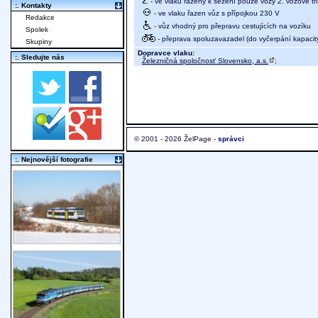
- ve vlaku řazeny k sezení pouze vozy 2. vozové tř
:. Kontakty
- ve vlaku řazen vůz s přípojkou 230 V
Redakce
- vůz vhodný pro přepravu cestujících na vozíku
Spolek
- přeprava spoluzavazadel (do vyčerpání kapacit
Skupiny
Dopravce vlaku:
:. Sledujte nás
Železničná spoločnosť Slovensko, a.s.
;
© 2001 - 2026 ŽelPage -
správci
:. Nejnovější fotografie