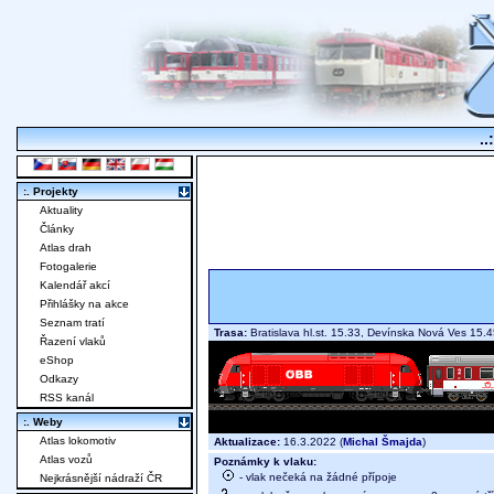
..
:. Projekty
Aktuality
Články
Atlas drah
Fotogalerie
Kalendář akcí
Přihlášky na akce
Seznam tratí
Trasa:
Bratislava hl.st. 15.33, Devínska Nová Ves 15
Řazení vlaků
eShop
Odkazy
RSS kanál
:. Weby
Atlas lokomotiv
Aktualizace:
16.3.2022 (
Michal Šmajda
)
Atlas vozů
Poznámky k vlaku:
- vlak nečeká na žádné přípoje
Nejkrásnější nádraží ČR