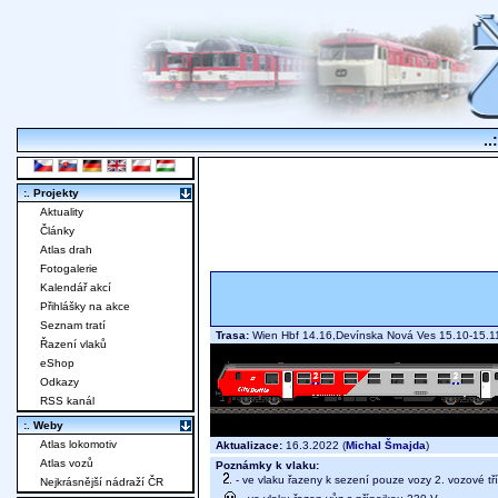
..
:. Projekty
Aktuality
Články
Atlas drah
Fotogalerie
Kalendář akcí
Přihlášky na akce
Seznam tratí
Trasa:
Wien Hbf 14.16,Devínska Nová Ves 15.10-15.11,
Řazení vlaků
eShop
Odkazy
RSS kanál
:. Weby
Atlas lokomotiv
Aktualizace:
16.3.2022 (
Michal Šmajda
)
Atlas vozů
Poznámky k vlaku:
- ve vlaku řazeny k sezení pouze vozy 2. vozové tř
Nejkrásnější nádraží ČR