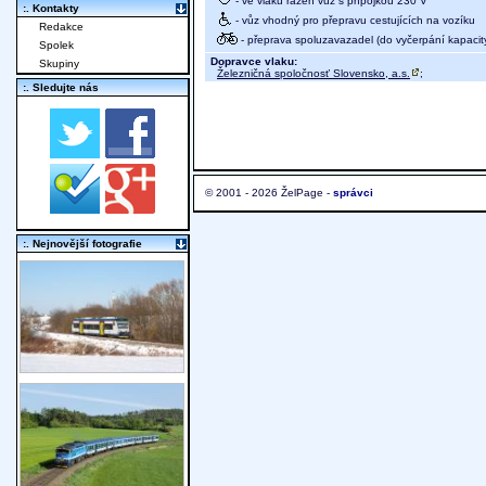
- ve vlaku řazen vůz s přípojkou 230 V
:. Kontakty
- vůz vhodný pro přepravu cestujících na vozíku
Redakce
- přeprava spoluzavazadel (do vyčerpání kapacit
Spolek
Dopravce vlaku:
Skupiny
Železničná spoločnosť Slovensko, a.s.
;
:. Sledujte nás
© 2001 - 2026 ŽelPage -
správci
:. Nejnovější fotografie