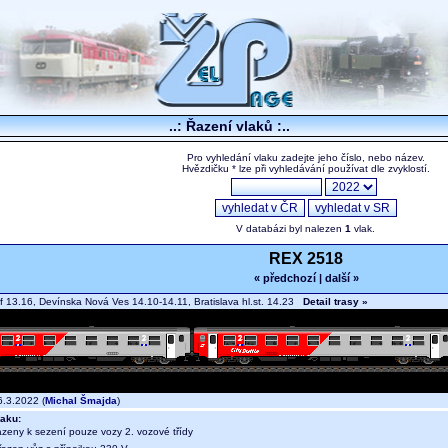
..: Řazení vlaků :..
Pro vyhledání vlaku zadejte jeho číslo, nebo název.
Hvězdičku * lze při vyhledávání používat dle zvyklostí.
V databázi byl nalezen
1
vlak.
REX 2518
« předchozí
|
další »
 13.16, Devínska Nová Ves 14.10-14.11, Bratislava hl.st. 14.23
Detail trasy »
.3.2022 (
Michal Šmajda
)
aku:
azeny k sezení pouze vozy 2. vozové třídy