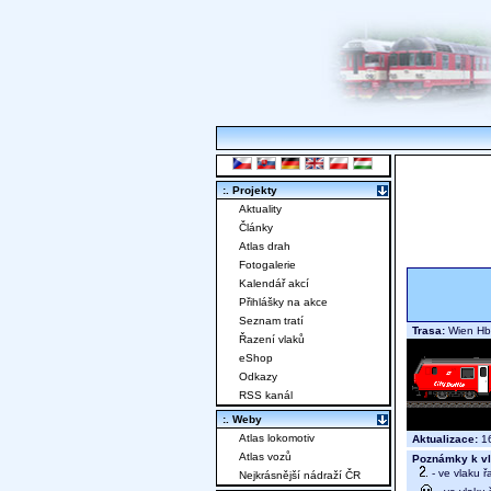
:. Projekty
Aktuality
Články
Atlas drah
Fotogalerie
Kalendář akcí
Přihlášky na akce
Seznam tratí
Trasa:
Wien Hbf
Řazení vlaků
eShop
Odkazy
RSS kanál
:. Weby
Atlas lokomotiv
Aktualizace:
16
Atlas vozů
Poznámky k vl
- ve vlaku ř
Nejkrásnější nádraží ČR