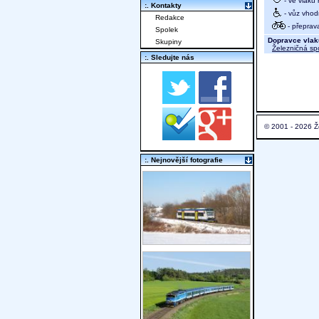
- ve vlaku
:. Kontakty
- vůz vhod
Redakce
- přeprav
Spolek
Dopravce vlak
Skupiny
Železničná sp
:. Sledujte nás
© 2001 - 2026 Ž
:. Nejnovější fotografie