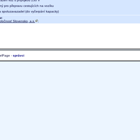
 řazen vůz s přípojkou 230 V
ný pro přepravu cestujících na vozíku
a spoluzavazadel (do vyčerpání kapacity)
u:
oločnosť Slovensko, a.s.
;
elPage -
správci