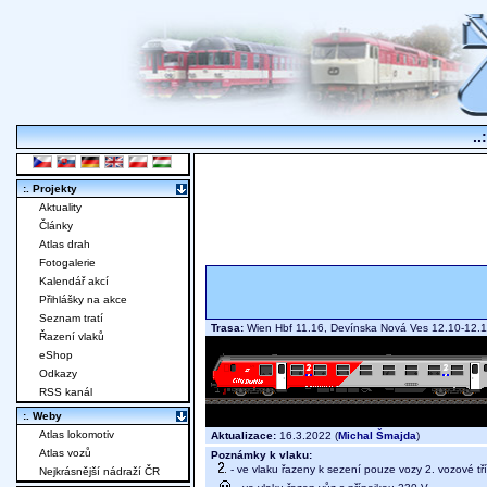
..
:. Projekty
Aktuality
Články
Atlas drah
Fotogalerie
Kalendář akcí
Přihlášky na akce
Seznam tratí
Trasa:
Wien Hbf 11.16, Devínska Nová Ves 12.10-12.11
Řazení vlaků
eShop
Odkazy
RSS kanál
:. Weby
Atlas lokomotiv
Aktualizace:
16.3.2022 (
Michal Šmajda
)
Atlas vozů
Poznámky k vlaku:
- ve vlaku řazeny k sezení pouze vozy 2. vozové tř
Nejkrásnější nádraží ČR