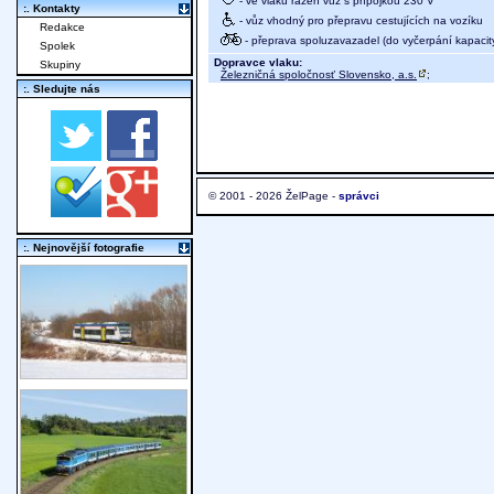
- ve vlaku řazen vůz s přípojkou 230 V
:. Kontakty
- vůz vhodný pro přepravu cestujících na vozíku
Redakce
- přeprava spoluzavazadel (do vyčerpání kapacit
Spolek
Dopravce vlaku:
Skupiny
Železničná spoločnosť Slovensko, a.s.
;
:. Sledujte nás
© 2001 - 2026 ŽelPage -
správci
:. Nejnovější fotografie