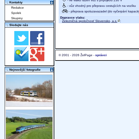
- ve vlaku řazen vůz s přípojkou 230 V
:. Kontakty
- vůz vhodný pro přepravu cestujících na vozíku
Redakce
- přeprava spoluzavazadel (do vyčerpání kapacit
Spolek
Dopravce vlaku:
Skupiny
Železničná spoločnosť Slovensko, a.s.
;
:. Sledujte nás
© 2001 - 2026 ŽelPage -
správci
:. Nejnovější fotografie