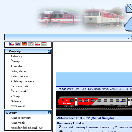
..
:. Projekty
Aktuality
Články
Atlas drah
Fotogalerie
Kalendář akcí
Přihlášky na akce
Seznam tratí
Trasa:
Wien Hbf 7.16, Devínska Nová Ves 8.10-8.11, Br
Řazení vlaků
eShop
Odkazy
RSS kanál
:. Weby
Atlas lokomotiv
Aktualizace:
16.3.2022 (
Michal Šmajda
)
Atlas vozů
Poznámky k vlaku:
- ve vlaku řazeny k sezení pouze vozy 2. vozové tř
Nejkrásnější nádraží ČR