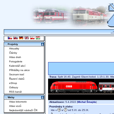
..
:. Projekty
Aktuality
Články
Atlas drah
Fotogalerie
Kalendář akcí
Přihlášky na akce
Seznam tratí
Trasa:
Split 16.40, Zagreb Glavni kolod. 1.15-1.30, Wi
Řazení vlaků
eShop
Odkazy
RSS kanál
:. Weby
Atlas lokomotiv
Aktualizace:
5.4.2022 (
Michal Šmajda
)
Atlas vozů
Poznámky k vlaku:
Ide v
a
od 5.VI. do 25.IX.
Nejkrásnější nádraží ČR