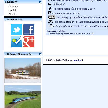
- ve vlaku řazeny k sezení pouze vozy 2. vozové tř
:. Kontakty
- lůžkový vůz
Redakce
- ve vlaku řazen vůz s přípojkou 230 V
Spolek
- povinná rezervace míst
Skupiny
- ve vlaku je plánováno řazení vozu s bezdráto
:. Sledujte nás
- přeprava jízdních kol jako spoluzavazadel je v
- vůz pro přepravu osobních automobilů a motocy
Dopravce vlaku:
Železničná spoločnosť Slovensko, a.s.
;
:. Nejnovější fotografie
© 2001 - 2026 ŽelPage -
správci