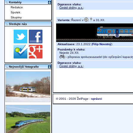
:. Kontakty
Dopravce vlaku:
Redakce
České dráhy, a.s.
;
Spolek
Skupiny
Varianta:
Řazení v
,
a 31.XII.
:. Sledujte nás
Aktualizace:
23.1.2022 (
Filip Novotný
)
Poznámky k vlaku:
Nejede 24.XII.
- přeprava spoluzavazadel (do vyčerpání kapacit
Dopravce vlaku:
České dráhy, a.s.
;
:. Nejnovější fotografie
© 2001 - 2026 ŽelPage -
správci