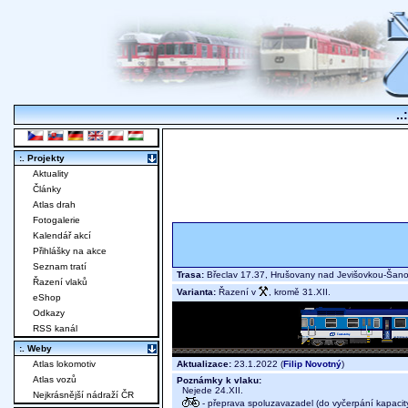
..
:. Projekty
Aktuality
Články
Atlas drah
Fotogalerie
Kalendář akcí
Přihlášky na akce
Seznam tratí
Trasa:
Břeclav 17.37, Hrušovany nad Jevišovkou-Šan
Řazení vlaků
Varianta:
Řazení v
, kromě 31.XII.
eShop
Odkazy
RSS kanál
:. Weby
Aktualizace:
23.1.2022 (
Filip Novotný
)
Atlas lokomotiv
Atlas vozů
Poznámky k vlaku:
Nejede 24.XII.
Nejkrásnější nádraží ČR
- přeprava spoluzavazadel (do vyčerpání kapacit