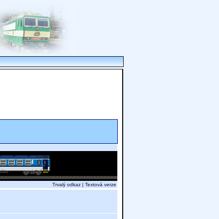
Trvalý odkaz
|
Textová verze