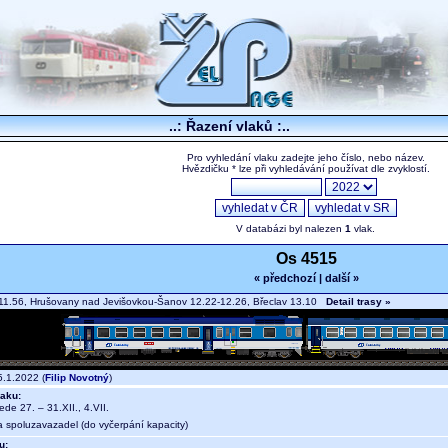
..: Řazení vlaků :..
Pro vyhledání vlaku zadejte jeho číslo, nebo název.
Hvězdičku * lze při vyhledávání používat dle zvyklostí.
V databázi byl nalezen
1
vlak.
Os 4515
« předchozí
|
další »
1.56, Hrušovany nad Jevišovkou-Šanov 12.22-12.26, Břeclav 13.10
Detail trasy »
.1.2022 (
Filip Novotný
)
aku:
jede 27. – 31.XII., 4.VII.
a spoluzavazadel (do vyčerpání kapacity)
u: