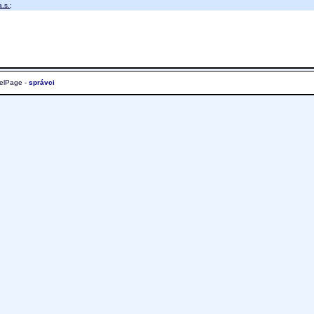
.s.
;
elPage -
správci