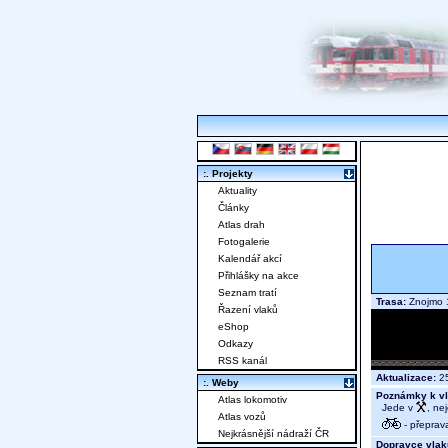
:. Projekty
Aktuality
Články
Atlas drah
Fotogalerie
Kalendář akcí
Přihlášky na akce
Seznam tratí
Trasa:
Znojmo 1
Řazení vlaků
eShop
Odkazy
RSS kanál
Aktualizace:
25
:. Weby
Poznámky k vl
Atlas lokomotiv
Jede v
, ne
Atlas vozů
- přeprav
Nejkrásnější nádraží ČR
Dopravce vlak