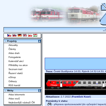
..
:. Projekty
Aktuality
Články
Atlas drah
Fotogalerie
Kalendář akcí
Přihlášky na akce
Seznam tratí
Trasa:
České Budějovice 14.03, Rybník 14.52-14.53, 
Řazení vlaků
eShop
Odkazy
RSS kanál
:. Weby
Atlas lokomotiv
Aktualizace:
2.7.2022 (
František Kozel
)
Atlas vozů
Poznámky k vlaku:
Nejkrásnější nádraží ČR
- přeprava spoluzavazadel (do vyčerpání kapacit