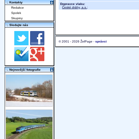
:. Kontakty
Dopravce vlaku:
České dráhy, a.s.
;
Redakce
Spolek
Skupiny
:. Sledujte nás
© 2001 - 2026 ŽelPage -
správci
:. Nejnovější fotografie