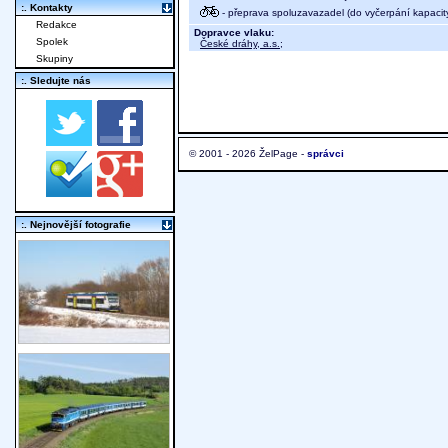
:. Kontakty
- přeprava spoluzavazadel (do vyčerpání kapacit
Redakce
Dopravce vlaku:
Spolek
České dráhy, a.s.
;
Skupiny
:. Sledujte nás
© 2001 - 2026 ŽelPage -
správci
:. Nejnovější fotografie