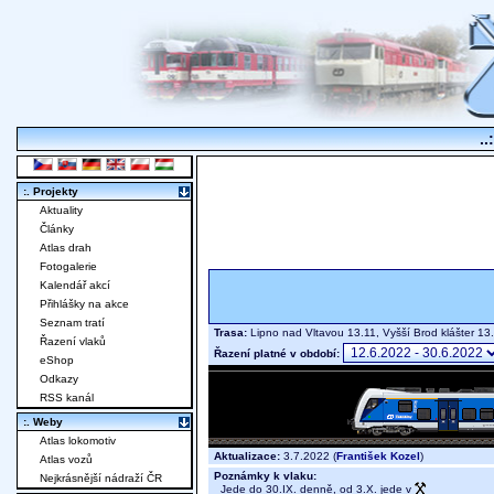
..
:. Projekty
Aktuality
Články
Atlas drah
Fotogalerie
Kalendář akcí
Přihlášky na akce
Seznam tratí
Trasa:
Lipno nad Vltavou 13.11, Vyšší Brod klášter 1
Řazení vlaků
Řazení platné v období:
eShop
Odkazy
RSS kanál
:. Weby
Atlas lokomotiv
Aktualizace:
3.7.2022 (
František Kozel
)
Atlas vozů
Poznámky k vlaku:
Nejkrásnější nádraží ČR
Jede do 30.IX. denně, od 3.X. jede v