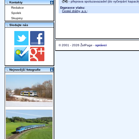
- přeprava spoluzavazadel (do vyčerpání kapacit
:. Kontakty
Dopravce vlaku:
Redakce
České dráhy, a.s.
;
Spolek
Skupiny
:. Sledujte nás
© 2001 - 2026 ŽelPage -
správci
:. Nejnovější fotografie