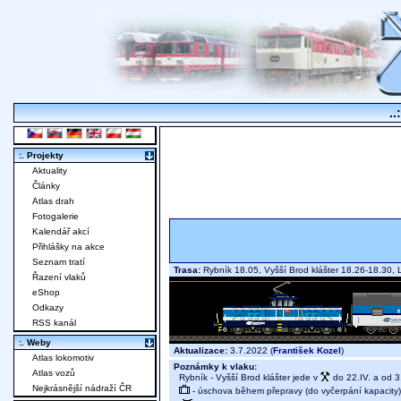
..
:. Projekty
Aktuality
Články
Atlas drah
Fotogalerie
Kalendář akcí
Přihlášky na akce
Seznam tratí
Trasa:
Rybník 18.05, Vyšší Brod klášter 18.26-18.30
Řazení vlaků
eShop
Odkazy
RSS kanál
:. Weby
Aktualizace:
3.7.2022 (
František Kozel
)
Atlas lokomotiv
Poznámky k vlaku:
Atlas vozů
Rybník - Vyšší Brod klášter jede v
do 22.IV. a od 3
Nejkrásnější nádraží ČR
- úschova během přepravy (do vyčerpání kapacity)