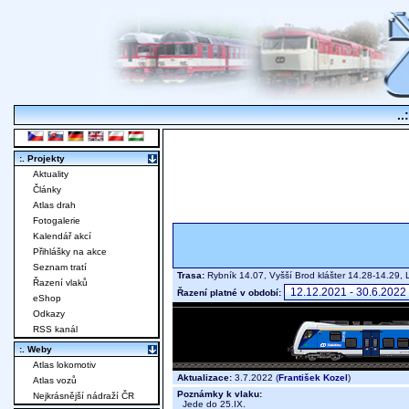
..
:. Projekty
Aktuality
Články
Atlas drah
Fotogalerie
Kalendář akcí
Přihlášky na akce
Seznam tratí
Trasa:
Rybník 14.07, Vyšší Brod klášter 14.28-14.29
Řazení vlaků
Řazení platné v období:
eShop
Odkazy
RSS kanál
:. Weby
Atlas lokomotiv
Aktualizace:
3.7.2022 (
František Kozel
)
Atlas vozů
Poznámky k vlaku:
Nejkrásnější nádraží ČR
Jede do 25.IX.