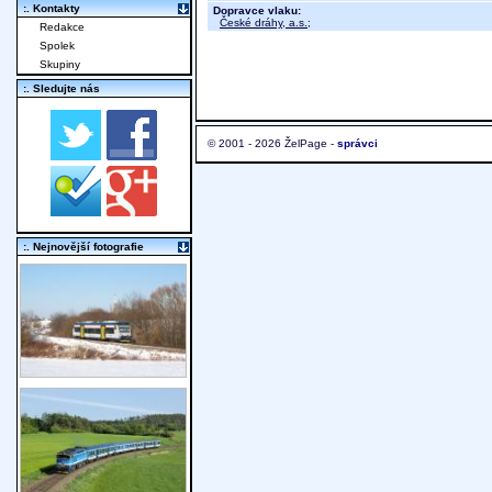
:. Kontakty
Dopravce vlaku:
České dráhy, a.s.
;
Redakce
Spolek
Skupiny
:. Sledujte nás
© 2001 - 2026 ŽelPage -
správci
:. Nejnovější fotografie