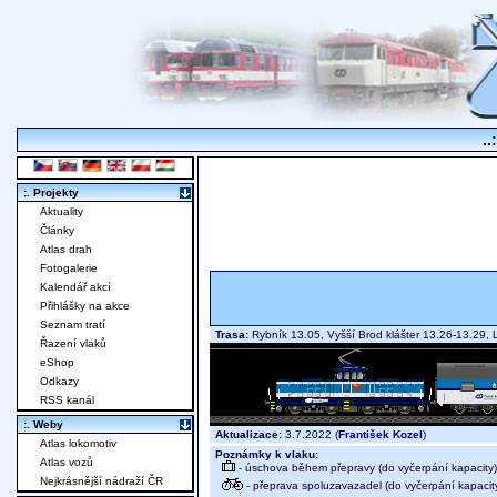
..
:. Projekty
Aktuality
Články
Atlas drah
Fotogalerie
Kalendář akcí
Přihlášky na akce
Seznam tratí
Trasa:
Rybník 13.05, Vyšší Brod klášter 13.26-13.29
Řazení vlaků
eShop
Odkazy
RSS kanál
:. Weby
Aktualizace:
3.7.2022 (
František Kozel
)
Atlas lokomotiv
Poznámky k vlaku:
Atlas vozů
- úschova během přepravy (do vyčerpání kapacity)
Nejkrásnější nádraží ČR
- přeprava spoluzavazadel (do vyčerpání kapacit