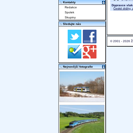
:. Kontakty
Dopravce vlak
Redakce
České dráhy, a
Spolek
Skupiny
:. Sledujte nás
© 2001 - 2026 Ž
:. Nejnovější fotografie