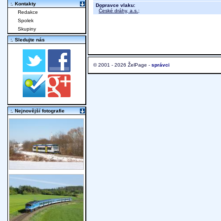
:. Kontakty
Dopravce vlaku:
České dráhy, a.s.
;
Redakce
Spolek
Skupiny
:. Sledujte nás
© 2001 - 2026 ŽelPage -
správci
:. Nejnovější fotografie