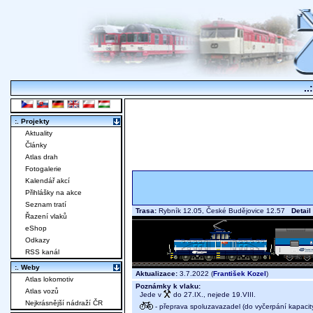
..
:. Projekty
Aktuality
Články
Atlas drah
Fotogalerie
Kalendář akcí
Přihlášky na akce
Seznam tratí
Trasa:
Rybník 12.05, České Budějovice 12.57
Detail
Řazení vlaků
eShop
Odkazy
RSS kanál
:. Weby
Aktualizace:
3.7.2022 (
František Kozel
)
Atlas lokomotiv
Poznámky k vlaku:
Atlas vozů
Jede v
do 27.IX., nejede 19.VIII.
Nejkrásnější nádraží ČR
- přeprava spoluzavazadel (do vyčerpání kapacit