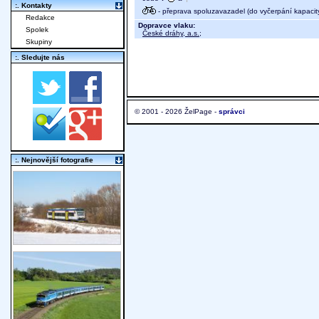
:. Kontakty
- přeprava spoluzavazadel (do vyčerpání kapacit
Redakce
Dopravce vlaku:
Spolek
České dráhy, a.s.
;
Skupiny
:. Sledujte nás
© 2001 - 2026 ŽelPage -
správci
:. Nejnovější fotografie