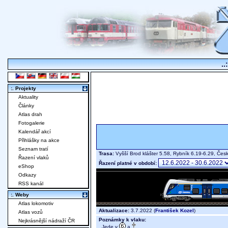
..
:. Projekty
Aktuality
Články
Atlas drah
Fotogalerie
Kalendář akcí
Přihlášky na akce
Seznam tratí
Trasa:
Vyšší Brod klášter 5.58, Rybník 6.19-6.29, Če
Řazení vlaků
Řazení platné v období:
eShop
Odkazy
RSS kanál
:. Weby
Atlas lokomotiv
Aktualizace:
3.7.2022 (
František Kozel
)
Atlas vozů
Poznámky k vlaku:
Nejkrásnější nádraží ČR
Jede v
a