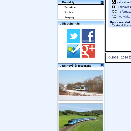
- vůz vhod
:. Kontakty
- úschova 
Redakce
- přeprav
Spolek
- ve vlaku
Skupiny
Dopravce vlak
:. Sledujte nás
České dráhy, a
© 2001 - 2026 Ž
:. Nejnovější fotografie