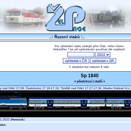
..: Řazení vlaků :..
Pro vyhledání vlaku zadejte jeho číslo, nebo název.
Hvězdičku * lze při vyhledávání používat dle zvyklostí.
V databázi byl nalezen
1
vlak.
Sp 1840
« předchozí
|
další »
 nad Orlicí 17.09, Častolovice 17.18-17.19, Týniště nad Orlicí 17.27-17.34, Hradec Králové hl.
1.2022 (
Honnzok
)
aku: