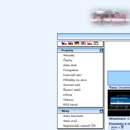
:. Projekty
Aktuality
Články
Atlas drah
Fotogalerie
Kalendář akcí
Přihlášky na akce
Seznam tratí
Trasa:
Doudleby
Řazení vlaků
eShop
Odkazy
RSS kanál
:. Weby
Atlas lokomotiv
Aktualizace:
4.
Atlas vozů
Poznámky k vl
Nejkrásnější nádraží ČR
Jede v