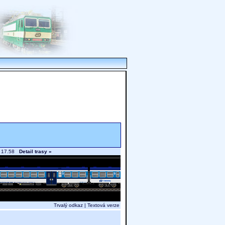
n. 17.58
Detail trasy »
Trvalý odkaz
|
Textová verze