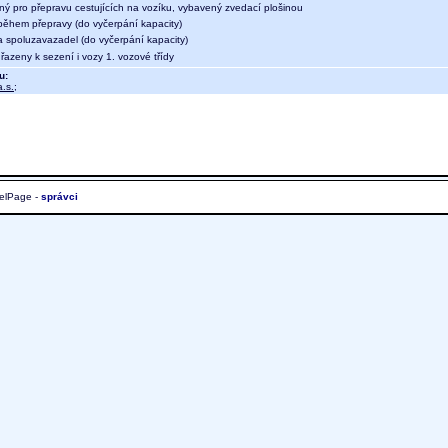
ný pro přepravu cestujících na vozíku, vybavený zvedací plošinou
během přepravy (do vyčerpání kapacity)
a spoluzavazadel (do vyčerpání kapacity)
 řazeny k sezení i vozy 1. vozové třídy
u:
.s.
;
elPage -
správci