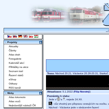
..
:. Projekty
Aktuality
Články
Atlas drah
Fotogalerie
Kalendář akcí
Přihlášky na akce
Seznam tratí
Trasa:
Náchod 20.21, Václavice 20.28-20.31, Starko
Řazení vlaků
eShop
Odkazy
RSS kanál
Aktualizace:
5.1.2022 (
Filip Novotný
)
:. Weby
Poznámky k vlaku:
Atlas lokomotiv
Jede v
a
, nejede 24.XII.
Atlas vozů
- vůz vhodný pro přepravu cestujících na vozíku,
Nejkrásnější nádraží ČR
Náchod - Václavice jede v obráceném řazení