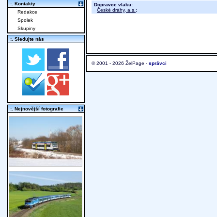
:. Kontakty
Dopravce vlaku:
České dráhy, a.s.
;
Redakce
Spolek
Skupiny
:. Sledujte nás
© 2001 - 2026 ŽelPage -
správci
:. Nejnovější fotografie