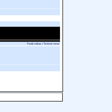
Trvalý odkaz
|
Textová verze