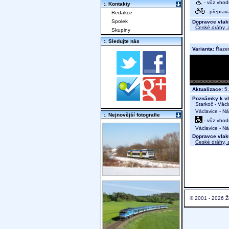
- vůz vhod
:. Kontakty
- přeprav
Redakce
Spolek
Dopravce vlak
České dráhy, a
Skupiny
:. Sledujte nás
Varianta:
Řaze
Aktualizace:
5.
Poznámky k vl
Starkoč - Václa
Václavice - N
:. Nejnovější fotografie
- vůz vhod
Václavice - Ná
Dopravce vlak
České dráhy, a
© 2001 - 2026 Ž