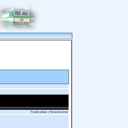
Trvalý odkaz
|
Textová verze