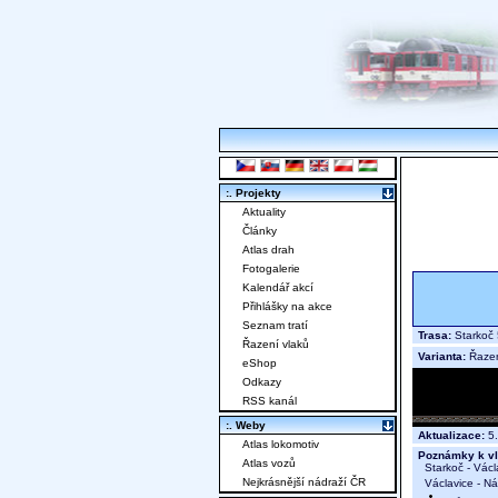
:. Projekty
Aktuality
Články
Atlas drah
Fotogalerie
Kalendář akcí
Přihlášky na akce
Seznam tratí
Trasa:
Starkoč 
Řazení vlaků
Varianta:
Řaze
eShop
Odkazy
RSS kanál
:. Weby
Aktualizace:
5.
Atlas lokomotiv
Poznámky k vl
Atlas vozů
Starkoč - Václa
Nejkrásnější nádraží ČR
Václavice - N