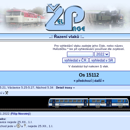
..: Řazení vlaků :..
Pro vyhledání vlaku zadejte jeho číslo, nebo název.
Hvězdičku * lze při vyhledávání používat dle zvyklostí.
V databázi byl nalezen
1
vlak.
Os 15112
« předchozí
|
další »
5.21, Václavice 5.25-5.27, Náchod 5.34
Detail trasy »
ní v
1.2022 (
Filip Novotný
)
aku:
vice nejede 25.XII., 1.I.
áchod jede v
a
, nejede 25.XII., 1.I.