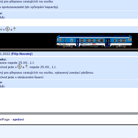
ný pro přepravu cestujících na vozíku
a spoluzavazadel (do vyčerpání kapacity)
u:
.s.
;
ní v
a
1.2022 (
Filip Novotný
)
aku:
vice nejede 25.XII., 1.I.
áchod jede v
a
, nejede 25.XII., 1.I.
ný pro přepravu cestujících na vozíku, vybavený zvedací plošinou
chod jede v obráceném řazení
u:
.s.
;
elPage -
správci