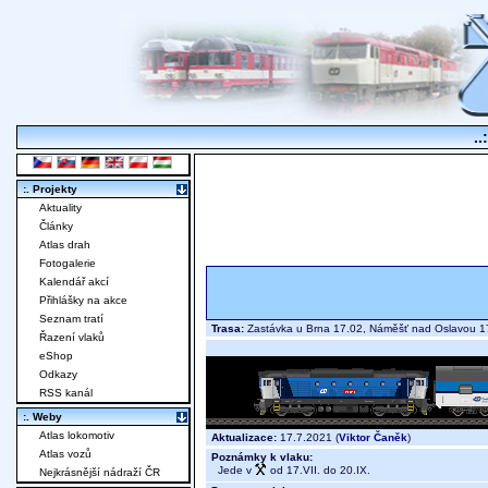
..
:. Projekty
Aktuality
Články
Atlas drah
Fotogalerie
Kalendář akcí
Přihlášky na akce
Seznam tratí
Trasa:
Zastávka u Brna 17.02, Náměšť nad Oslavou
Řazení vlaků
eShop
Odkazy
RSS kanál
:. Weby
Atlas lokomotiv
Aktualizace:
17.7.2021 (
Viktor Čaněk
)
Atlas vozů
Poznámky k vlaku:
Jede v
od 17.VII. do 20.IX.
Nejkrásnější nádraží ČR