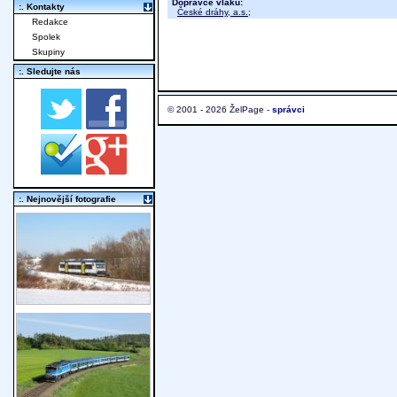
Dopravce vlaku:
:. Kontakty
České dráhy, a.s.
;
Redakce
Spolek
Skupiny
:. Sledujte nás
© 2001 - 2026 ŽelPage -
správci
:. Nejnovější fotografie