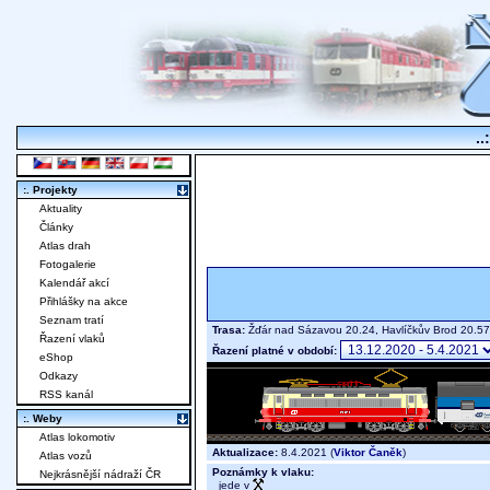
..
:. Projekty
Aktuality
Články
Atlas drah
Fotogalerie
Kalendář akcí
Přihlášky na akce
Seznam tratí
Trasa:
Žďár nad Sázavou 20.24, Havlíčkův Brod 20.
Řazení vlaků
Řazení platné v období:
eShop
Odkazy
RSS kanál
:. Weby
Atlas lokomotiv
Aktualizace:
8.4.2021 (
Viktor Čaněk
)
Atlas vozů
Poznámky k vlaku:
Nejkrásnější nádraží ČR
jede v