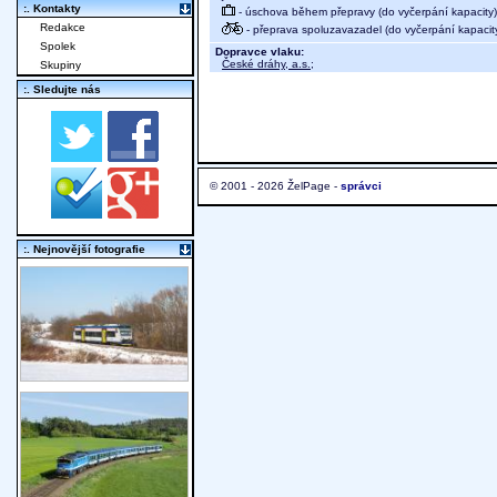
:. Kontakty
- úschova během přepravy (do vyčerpání kapacity)
Redakce
- přeprava spoluzavazadel (do vyčerpání kapacit
Spolek
Dopravce vlaku:
České dráhy, a.s.
;
Skupiny
:. Sledujte nás
© 2001 - 2026 ŽelPage -
správci
:. Nejnovější fotografie