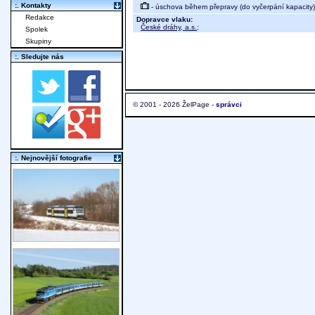
:. Kontakty
- úschova během přepravy (do vyčerpání kapacity)
Redakce
Dopravce vlaku:
České dráhy, a.s.
;
Spolek
Skupiny
:. Sledujte nás
© 2001 - 2026 ŽelPage -
správci
:. Nejnovější fotografie