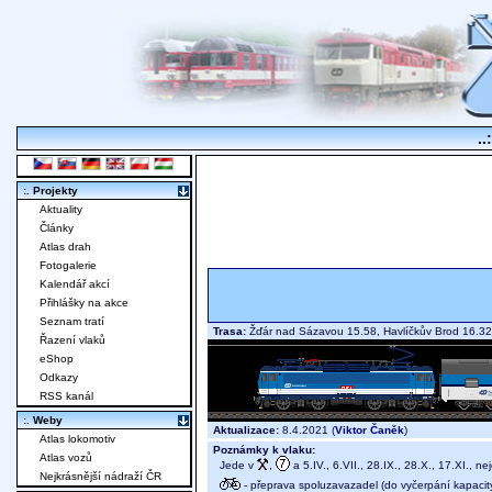
..
:. Projekty
Aktuality
Články
Atlas drah
Fotogalerie
Kalendář akcí
Přihlášky na akce
Seznam tratí
Trasa:
Žďár nad Sázavou 15.58, Havlíčkův Brod 16.
Řazení vlaků
eShop
Odkazy
RSS kanál
:. Weby
Aktualizace:
8.4.2021 (
Viktor Čaněk
)
Atlas lokomotiv
Poznámky k vlaku:
Atlas vozů
Jede v
,
a 5.IV., 6.VII., 28.IX., 28.X., 17.XI., nej
Nejkrásnější nádraží ČR
- přeprava spoluzavazadel (do vyčerpání kapacit