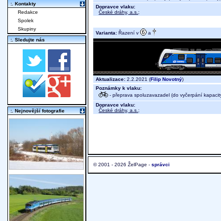
:. Kontakty
Dopravce vlaku:
České dráhy, a.s.
;
Redakce
Spolek
Skupiny
Varianta:
Řazení v
a
:. Sledujte nás
Aktualizace:
2.2.2021 (
Filip Novotný
)
Poznámky k vlaku:
- přeprava spoluzavazadel (do vyčerpání kapacit
Dopravce vlaku:
České dráhy, a.s.
;
:. Nejnovější fotografie
© 2001 - 2026 ŽelPage -
správci