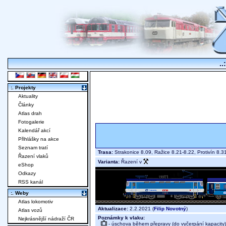
..
:. Projekty
Aktuality
Články
Atlas drah
Fotogalerie
Kalendář akcí
Přihlášky na akce
Seznam tratí
Trasa:
Strakonice 8.09, Ražice 8.21-8.22, Protivín 8.
Řazení vlaků
Varianta:
Řazení v
eShop
Odkazy
RSS kanál
:. Weby
Atlas lokomotiv
Aktualizace:
2.2.2021 (
Filip Novotný
)
Atlas vozů
Poznámky k vlaku:
Nejkrásnější nádraží ČR
- úschova během přepravy (do vyčerpání kapacity)