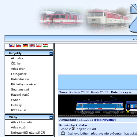
..
:. Projekty
Aktuality
Články
Atlas drah
Fotogalerie
Kalendář akcí
Přihlášky na akce
Seznam tratí
Trasa:
Protivín 23.38, Písek 23.52
Detail trasy »
Řazení vlaků
eShop
Odkazy
RSS kanál
:. Weby
Aktualizace:
23.1.2021 (
Filip Novotný
)
Atlas lokomotiv
Poznámky k vlaku:
Atlas vozů
Jede v
, nejede 31.XII.
Nejkrásnější nádraží ČR
- úschova během přepravy (do vyčerpání kapacity)