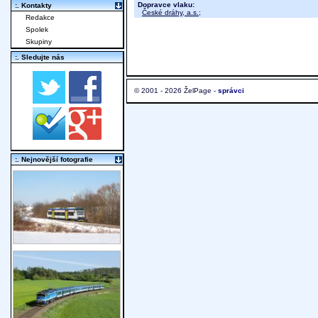
Dopravce vlaku:
:. Kontakty
České dráhy, a.s.
;
Redakce
Spolek
Skupiny
:. Sledujte nás
© 2001 - 2026 ŽelPage -
správci
:. Nejnovější fotografie