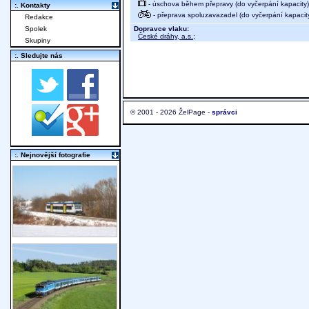
- úschova během přepravy (do vyčerpání kapacity)
:. Kontakty
- přeprava spoluzavazadel (do vyčerpání kapacit
Redakce
Dopravce vlaku:
Spolek
České dráhy, a.s.
;
Skupiny
:. Sledujte nás
© 2001 - 2026 ŽelPage -
správci
:. Nejnovější fotografie