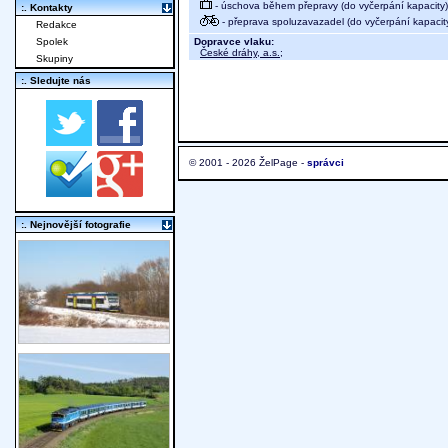
- úschova během přepravy (do vyčerpání kapacity)
:. Kontakty
- přeprava spoluzavazadel (do vyčerpání kapacit
Redakce
Dopravce vlaku:
Spolek
České dráhy, a.s.
;
Skupiny
:. Sledujte nás
© 2001 - 2026 ŽelPage -
správci
:. Nejnovější fotografie