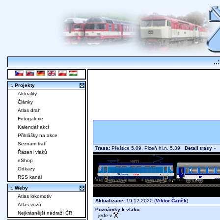
..
:. Projekty
Aktuality
Články
Atlas drah
Fotogalerie
Kalendář akcí
Přihlášky na akce
Seznam tratí
Trasa:
Přeštice 5.09, Plzeň hl.n. 5.39
Detail trasy »
Řazení vlaků
eShop
Odkazy
RSS kanál
:. Weby
Atlas lokomotiv
Aktualizace:
19.12.2020 (
Viktor Čaněk
)
Atlas vozů
Poznámky k vlaku:
Nejkrásnější nádraží ČR
jede v