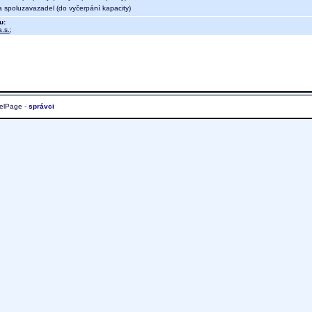
a spoluzavazadel (do vyčerpání kapacity)
u:
.s.
;
elPage -
správci