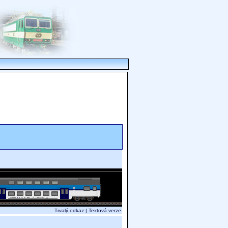
Trvalý odkaz
|
Textová verze