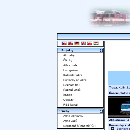
:. Projekty
Aktuality
Články
Atlas drah
Fotogalerie
Kalendář akcí
Přihlášky na akce
Seznam tratí
Trasa:
Kolín 21
Řazení vlaků
Řazení platné 
eShop
Odkazy
RSS kanál
:. Weby
Atlas lokomotiv
Aktualizace:
4.
Atlas vozů
Poznámky k vl
Nejkrásnější nádraží ČR
- úschova 