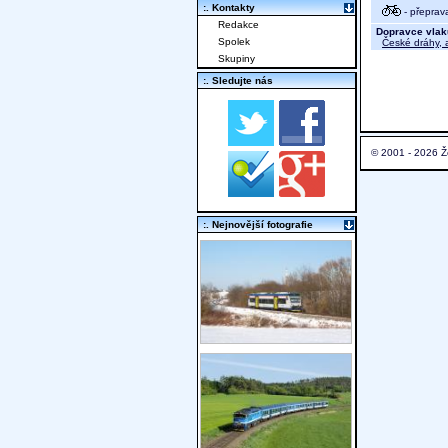
:. Kontakty
- přeprav
Redakce
Dopravce vlak
Spolek
České dráhy, a
Skupiny
:. Sledujte nás
© 2001 - 2026 Ž
:. Nejnovější fotografie