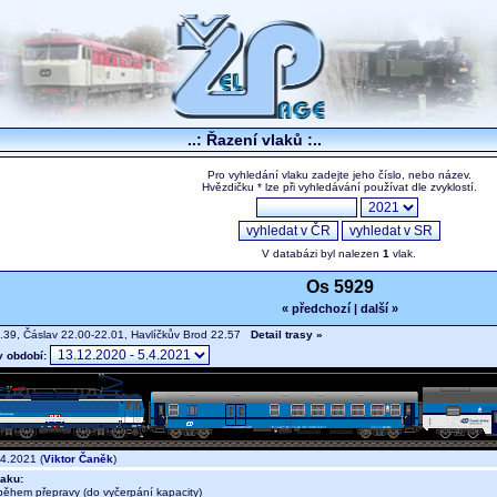
..: Řazení vlaků :..
Pro vyhledání vlaku zadejte jeho číslo, nebo název.
Hvězdičku * lze při vyhledávání používat dle zvyklostí.
V databázi byl nalezen
1
vlak.
Os 5929
« předchozí
|
další »
.39, Čáslav 22.00-22.01, Havlíčkův Brod 22.57
Detail trasy »
v období:
4.2021 (
Viktor Čaněk
)
aku:
během přepravy (do vyčerpání kapacity)