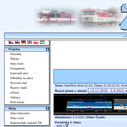
..
:. Projekty
Aktuality
Články
Atlas drah
Fotogalerie
Kalendář akcí
Přihlášky na akce
Seznam tratí
Trasa:
Havlíčkův Brod 11.04, Čáslav 12.00-12.01, Ko
Řazení vlaků
Řazení platné v období:
eShop
Odkazy
RSS kanál
:. Weby
Atlas lokomotiv
Aktualizace:
4.4.2021 (
Viktor Čaněk
)
Atlas vozů
Poznámky k vlaku:
Nejkrásnější nádraží ČR
jede v