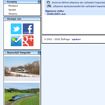
:. Kontakty
- úschova během přepravy (do vyčerpání kapacity)
Redakce
- přeprava spoluzavazadel (do vyčerpání kapacit
Spolek
Dopravce vlaku:
České dráhy, a.s.
;
Skupiny
:. Sledujte nás
© 2001 - 2026 ŽelPage -
správci
:. Nejnovější fotografie