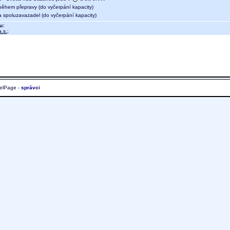
během přepravy (do vyčerpání kapacity)
a spoluzavazadel (do vyčerpání kapacity)
u:
.s.
;
elPage -
správci