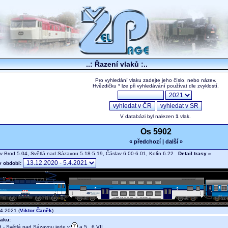
..: Řazení vlaků :..
Pro vyhledání vlaku zadejte jeho číslo, nebo název.
Hvězdičku * lze při vyhledávání používat dle zvyklostí.
V databázi byl nalezen
1
vlak.
Os 5902
« předchozí
|
další »
v Brod 5.04, Světlá nad Sázavou 5.18-5.19, Čáslav 6.00-6.01, Kolín 6.22
Detail trasy »
v období:
4.2021 (
Viktor Čaněk
)
aku:
 - Světlá nad Sázavou jede v
a 5., 6.VII.