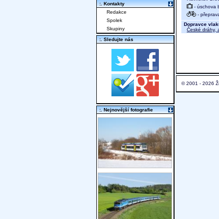
:. Kontakty
- úschova 
Redakce
- přeprav
Spolek
Dopravce vlak
Skupiny
České dráhy, a
:. Sledujte nás
© 2001 - 2026 Ž
:. Nejnovější fotografie