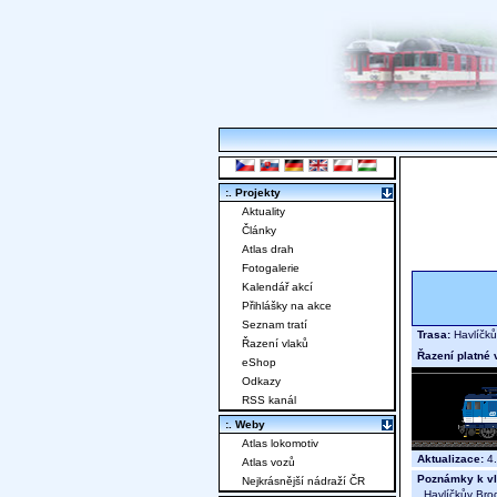
:. Projekty
Aktuality
Články
Atlas drah
Fotogalerie
Kalendář akcí
Přihlášky na akce
Seznam tratí
Trasa:
Havlíčků
Řazení vlaků
Řazení platné 
eShop
Odkazy
RSS kanál
:. Weby
Atlas lokomotiv
Aktualizace:
4.
Atlas vozů
Poznámky k vl
Nejkrásnější nádraží ČR
Havlíčkův Brod