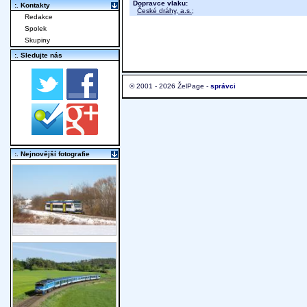
Dopravce vlaku:
:. Kontakty
České dráhy, a.s.
;
Redakce
Spolek
Skupiny
:. Sledujte nás
© 2001 - 2026 ŽelPage -
správci
:. Nejnovější fotografie