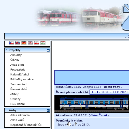
..
:. Projekty
Aktuality
Články
Atlas drah
Fotogalerie
Kalendář akcí
Přihlášky na akce
Seznam tratí
Trasa:
Šatov 11.07, Znojmo 11.17
Detail trasy »
Řazení vlaků
Řazení platné v období:
eShop
Odkazy
RSS kanál
:. Weby
Atlas lokomotiv
Aktualizace:
22.6.2021 (
Viktor Čaněk
)
Atlas vozů
Poznámky k vlaku:
Jede v
a
do 28.IX.
Nejkrásnější nádraží ČR