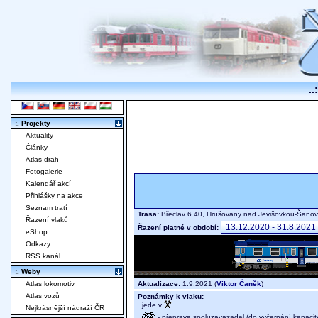
..
:. Projekty
Aktuality
Články
Atlas drah
Fotogalerie
Kalendář akcí
Přihlášky na akce
Seznam tratí
Trasa:
Břeclav 6.40, Hrušovany nad Jevišovkou-Šano
Řazení vlaků
Řazení platné v období:
eShop
Odkazy
RSS kanál
:. Weby
Aktualizace:
1.9.2021 (
Viktor Čaněk
)
Atlas lokomotiv
Atlas vozů
Poznámky k vlaku:
jede v
Nejkrásnější nádraží ČR
- přeprava spoluzavazadel (do vyčerpání kapacit