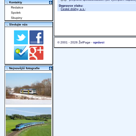
:. Kontakty
Dopravce vlaku:
Redakce
České dráhy, a.s.
;
Spolek
Skupiny
:. Sledujte nás
© 2001 - 2026 ŽelPage -
správci
:. Nejnovější fotografie