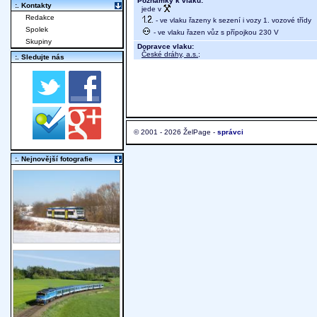
Poznámky k vlaku:
:. Kontakty
jede v
Redakce
- ve vlaku řazeny k sezení i vozy 1. vozové třídy
Spolek
- ve vlaku řazen vůz s přípojkou 230 V
Skupiny
Dopravce vlaku:
České dráhy, a.s.
;
:. Sledujte nás
© 2001 - 2026 ŽelPage -
správci
:. Nejnovější fotografie