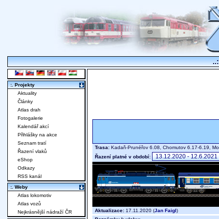
..
:. Projekty
Aktuality
Články
Atlas drah
Fotogalerie
Kalendář akcí
Přihlášky na akce
Seznam tratí
Trasa:
Kadaň-Prunéřov 6.08, Chomutov 6.17-6.19, Most
Řazení vlaků
Řazení platné v období:
eShop
Odkazy
RSS kanál
:. Weby
Atlas lokomotiv
Atlas vozů
Aktualizace:
17.11.2020 (
Jan Faigl
)
Nejkrásnější nádraží ČR