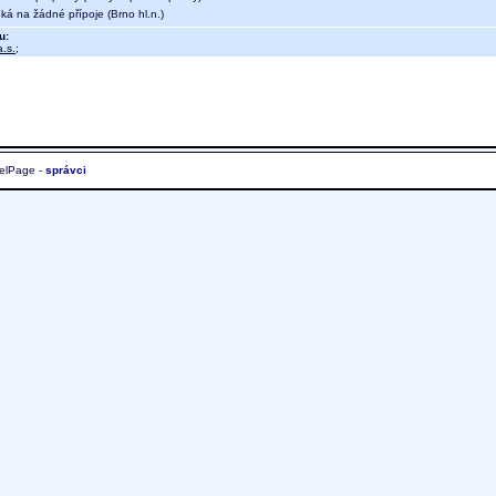
ká na žádné přípoje (Brno hl.n.)
u:
.s.
;
elPage -
správci