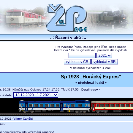
..: Řazení vlaků :..
Pro vyhledání vlaku zadejte jeho číslo, nebo název.
Hvězdičku * lze při vyhledávání používat dle zvyklostí.
V databázi byl nalezen
1
vlak.
Sp 1928 „Horácký Expres“
« předchozí
|
další »
n. 16.38, Náměšť nad Oslavou 17.24-17.29, Třebíč 17.55
Detail trasy »
v období:
.9.2021 (
Viktor Čaněk
)
aku:
během přepravy (do vyčerpání kapacity)