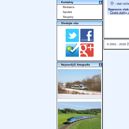
:. Kontakty
- vlak neče
Redakce
Dopravce vlak
Spolek
České dráhy, a
Skupiny
:. Sledujte nás
© 2001 - 2026 Ž
:. Nejnovější fotografie