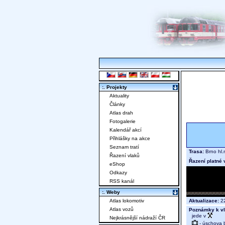
:. Projekty
Aktuality
Články
Atlas drah
Fotogalerie
Kalendář akcí
Přihlášky na akce
Seznam tratí
Trasa:
Brno hl.
Řazení vlaků
Řazení platné 
eShop
Odkazy
RSS kanál
:. Weby
Aktualizace:
22
Atlas lokomotiv
Atlas vozů
Poznámky k vl
jede v
Nejkrásnější nádraží ČR
- úschova 