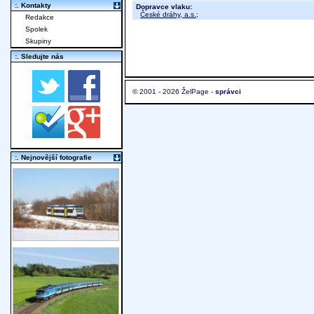
:. Kontakty
Dopravce vlaku:
České dráhy, a.s.
;
Redakce
Spolek
Skupiny
:. Sledujte nás
© 2001 - 2026 ŽelPage -
správci
:. Nejnovější fotografie