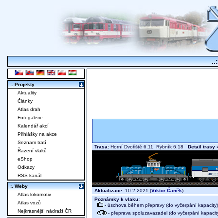
..
:. Projekty
Aktuality
Články
Atlas drah
Fotogalerie
Kalendář akcí
Přihlášky na akce
Seznam tratí
Trasa:
Horní Dvořiště 6.11, Rybník 6.18
Detail trasy 
Řazení vlaků
eShop
Odkazy
RSS kanál
:. Weby
Aktualizace:
10.2.2021 (
Viktor Čaněk
)
Atlas lokomotiv
Poznámky k vlaku:
Atlas vozů
- úschova během přepravy (do vyčerpání kapacity)
Nejkrásnější nádraží ČR
- přeprava spoluzavazadel (do vyčerpání kapacit