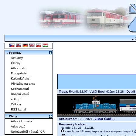
..
:. Projekty
Aktuality
Články
Atlas drah
Fotogalerie
Kalendář akcí
Přihlášky na akce
Seznam tratí
Trasa:
Rybník 22.07, Vyšší Brod klášter 22.28
Detail
Řazení vlaků
eShop
Odkazy
RSS kanál
:. Weby
Aktualizace:
10.2.2021 (
Viktor Čaněk
)
Atlas lokomotiv
Poznámky k vlaku:
Atlas vozů
Nejede 24., 25., 31.XII.
- úschova během přepravy (do vyčerpání kapacity)
Nejkrásnější nádraží ČR