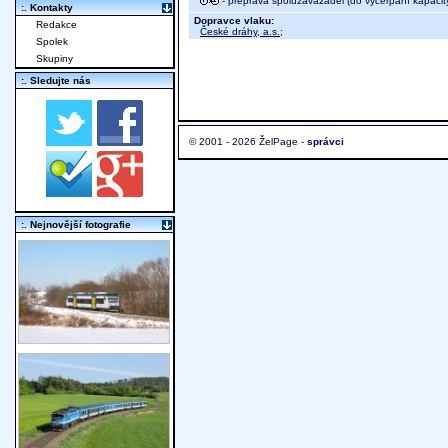
- přeprava spoluzavazadel (do vyčerpání kapacit
:. Kontakty
Dopravce vlaku:
Redakce
České dráhy, a.s.
;
Spolek
Skupiny
:. Sledujte nás
© 2001 - 2026 ŽelPage -
správci
:. Nejnovější fotografie