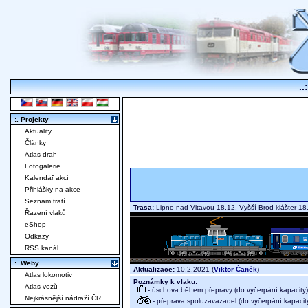
..
:. Projekty
Aktuality
Články
Atlas drah
Fotogalerie
Kalendář akcí
Přihlášky na akce
Seznam tratí
Trasa:
Lipno nad Vltavou 18.12, Vyšší Brod klášter 
Řazení vlaků
eShop
Odkazy
RSS kanál
:. Weby
Aktualizace:
10.2.2021 (
Viktor Čaněk
)
Atlas lokomotiv
Poznámky k vlaku:
Atlas vozů
- úschova během přepravy (do vyčerpání kapacity)
Nejkrásnější nádraží ČR
- přeprava spoluzavazadel (do vyčerpání kapacit