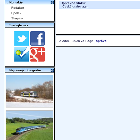
:. Kontakty
Dopravce vlaku:
České dráhy, a.s.
;
Redakce
Spolek
Skupiny
:. Sledujte nás
© 2001 - 2026 ŽelPage -
správci
:. Nejnovější fotografie