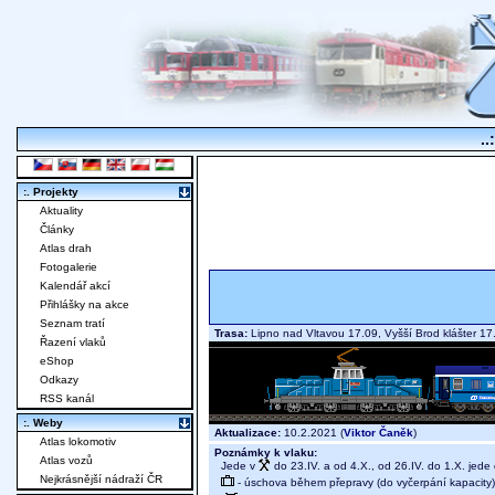
..
:. Projekty
Aktuality
Články
Atlas drah
Fotogalerie
Kalendář akcí
Přihlášky na akce
Seznam tratí
Trasa:
Lipno nad Vltavou 17.09, Vyšší Brod klášter 
Řazení vlaků
eShop
Odkazy
RSS kanál
:. Weby
Aktualizace:
10.2.2021 (
Viktor Čaněk
)
Atlas lokomotiv
Poznámky k vlaku:
Atlas vozů
Jede v
do 23.IV. a od 4.X., od 26.IV. do 1.X. jed
Nejkrásnější nádraží ČR
- úschova během přepravy (do vyčerpání kapacity)