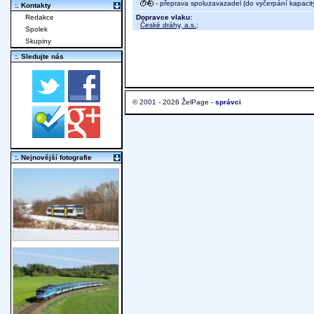
- přeprava spoluzavazadel (do vyčerpání kapacit
:. Kontakty
Dopravce vlaku:
Redakce
České dráhy, a.s.
;
Spolek
Skupiny
:. Sledujte nás
© 2001 - 2026 ŽelPage -
správci
:. Nejnovější fotografie