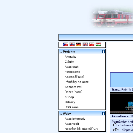
:. Projekty
Aktuality
Články
Atlas drah
Fotogalerie
Kalendář akcí
Přihlášky na akce
Seznam tratí
Trasa:
Rybník 1
Řazení vlaků
eShop
Odkazy
RSS kanál
:. Weby
Aktualizace:
10
Atlas lokomotiv
Poznámky k vl
Atlas vozů
- úschova 
Nejkrásnější nádraží ČR
- přeprav