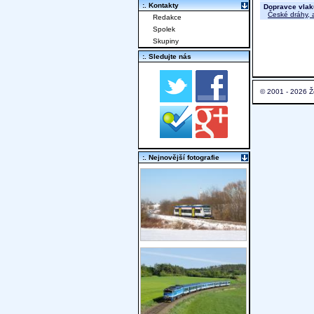
:. Kontakty
Dopravce vlak
České dráhy, a
Redakce
Spolek
Skupiny
:. Sledujte nás
© 2001 - 2026 Ž
:. Nejnovější fotografie