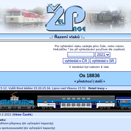
..: Řazení vlaků :..
Pro vyhledání vlaku zadejte jeho číslo, nebo název.
Hvězdičku * lze při vyhledávání používat dle zvyklostí.
V databázi byl nalezen
1
vlak.
Os 18836
« předchozí
|
další »
5.12, Vyšší Brod klášter 15.33-15.34, Lipno nad Vltavou 15.53
Detail trasy »
.2.2021 (
Viktor Čaněk
)
aku:
během přepravy (do vyčerpání kapacity)
a spoluzavazadel (do vyčerpání kapacity)