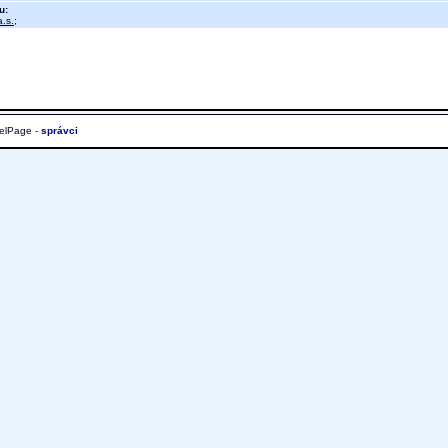
u:
.s.
;
elPage -
správci