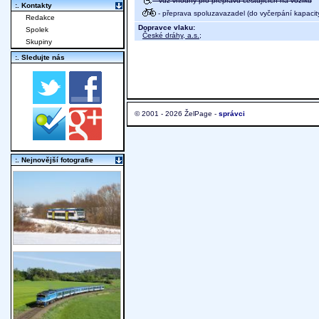
- vůz vhodný pro přepravu cestujících na vozíku
:. Kontakty
- přeprava spoluzavazadel (do vyčerpání kapacit
Redakce
Dopravce vlaku:
Spolek
České dráhy, a.s.
;
Skupiny
:. Sledujte nás
© 2001 - 2026 ŽelPage -
správci
:. Nejnovější fotografie