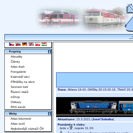
..
:. Projekty
Aktuality
Články
Atlas drah
Fotogalerie
Kalendář akcí
Přihlášky na akce
Seznam tratí
Trasa:
Jihlava 19.43, Okříšky 20.15-20.16, Třebíč 2
Řazení vlaků
eShop
Odkazy
RSS kanál
:. Weby
Atlas lokomotiv
Aktualizace:
15.3.2021 (
Josef Sobotka
)
Atlas vozů
Poznámky k vlaku:
Jede v
, nejede 31.XII.
Nejkrásnější nádraží ČR