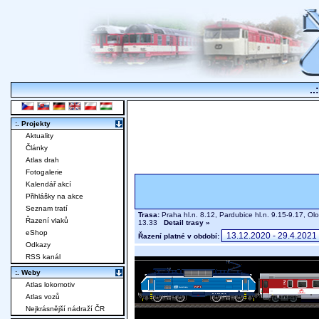
..
:. Projekty
Aktuality
Články
Atlas drah
Fotogalerie
Kalendář akcí
Přihlášky na akce
Seznam tratí
Trasa:
Praha hl.n. 8.12, Pardubice hl.n. 9.15-9.17, O
Řazení vlaků
13.33
Detail trasy »
eShop
Řazení platné v období:
Odkazy
RSS kanál
:. Weby
Atlas lokomotiv
Atlas vozů
Nejkrásnější nádraží ČR