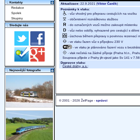
:. Kontakty
Aktualizace:
22.9.2021 (
Viktor Čaněk
)
Redakce
Poznámky k vlaku:
Spolek
- vůz vhodný pro přepravu cestujících na vozíku
Skupiny
- občerstvení roznáškovou službou
- do označených vozů možno zakoupit místenku
:. Sledujte nás
- vůz nebo oddíly, vyhrazené pro cestující s dětmi 
- úschova během přepravy s povinnou rezervací mí
- ve vlaku řazen vůz s přípojkou 230 V
- ve vlaku je plánováno řazení vozu s bezdráto
- vlak nečeká na žádné přípoje (Praha hl.n., Prah
Souprava přijede z Prahy jih-vjezd jako Sv 141 v 7.58
Dopravce vlaku:
České dráhy, a.s.
;
:. Nejnovější fotografie
© 2001 - 2026 ŽelPage -
správci