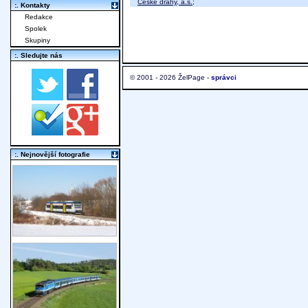
České dráhy, a.s.
;
:. Kontakty
Redakce
Spolek
Skupiny
:. Sledujte nás
© 2001 - 2026 ŽelPage -
správci
:. Nejnovější fotografie