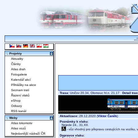
..
:. Projekty
Aktuality
Články
Atlas drah
Fotogalerie
Kalendář akcí
Přihlášky na akce
Seznam tratí
Trasa:
Uničov 20.34, Olomouc hl.n. 21.17
Detail tra
Řazení vlaků
eShop
Odkazy
RSS kanál
Aktualizace:
28.12.2020 (
Viktor Čaněk
)
:. Weby
Poznámky k vlaku:
Atlas lokomotiv
Nejede 24., 31.XII.
Atlas vozů
- vůz vhodný pro přepravu cestujících na vozíku,
Nejkrásnější nádraží ČR
Dopravce vlaku: