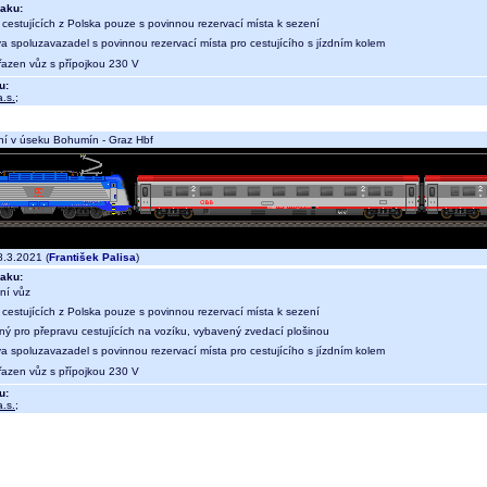
aku:
 cestujících z Polska pouze s povinnou rezervací místa k sezení
a spoluzavazadel s povinnou rezervací místa pro cestujícího s jízdním kolem
 řazen vůz s přípojkou 230 V
u:
.s.
;
í v úseku Bohumín - Graz Hbf
.3.2021 (
František Palisa
)
aku:
ní vůz
 cestujících z Polska pouze s povinnou rezervací místa k sezení
ný pro přepravu cestujících na vozíku, vybavený zvedací plošinou
a spoluzavazadel s povinnou rezervací místa pro cestujícího s jízdním kolem
 řazen vůz s přípojkou 230 V
u:
.s.
;