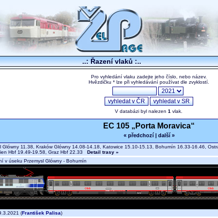
..: Řazení vlaků :..
Pro vyhledání vlaku zadejte jeho číslo, nebo název.
Hvězdičku * lze při vyhledávání používat dle zvyklostí.
V databázi byl nalezen
1
vlak.
EC 105 „Porta Moravica“
« předchozí
|
další »
 Glówny 11.38, Kraków Glówny 14.08-14.18, Katowice 15.10-15.13, Bohumín 16.33-16.46, Ostrav
ien Hbf 19.49-19.58, Graz Hbf 22.33
Detail trasy »
í v úseku Przemysl Glówny - Bohumín
.3.2021 (
František Palisa
)