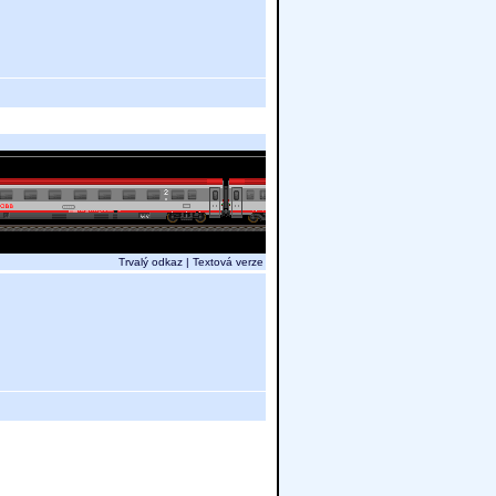
Trvalý odkaz
|
Textová verze