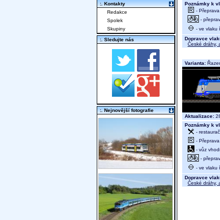
Poznámky k vl
:. Kontakty
- Přeprava
Redakce
- přeprav
Spolek
- ve vlaku
Skupiny
Dopravce vlak
:. Sledujte nás
České dráhy, a
Varianta:
Řazen
:. Nejnovější fotografie
Aktualizace:
28
Poznámky k vl
- restaurač
- Přeprava
- vůz vhod
- přeprav
- ve vlaku
Dopravce vlak
České dráhy, a