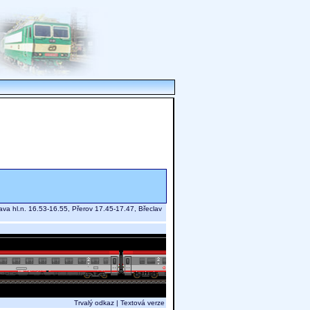
a hl.n. 16.53-16.55, Přerov 17.45-17.47, Břeclav
Trvalý odkaz
|
Textová verze