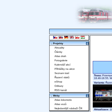
:. Projekty
Aktuality
Články
Atlas drah
Fotogalerie
Kalendář akcí
Přihlášky na akce
Seznam tratí
Trasa:
Przemysl
Řazení vlaků
18.46-18.55, W
eShop
Varianta:
Řazen
Odkazy
RSS kanál
:. Weby
Atlas lokomotiv
Atlas vozů
Nejkrásnější nádraží ČR
Aktualizace:
19