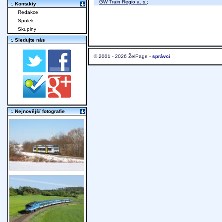
GW Train Regio a. s.
;
:. Kontakty
Redakce
Spolek
Skupiny
:. Sledujte nás
© 2001 - 2026 ŽelPage -
správci
:. Nejnovější fotografie