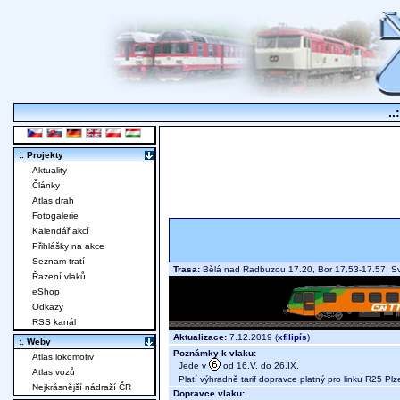
..
:. Projekty
Aktuality
Články
Atlas drah
Fotogalerie
Kalendář akcí
Přihlášky na akce
Seznam tratí
Trasa:
Bělá nad Radbuzou 17.20, Bor 17.53-17.57, Svo
Řazení vlaků
eShop
Odkazy
RSS kanál
Aktualizace:
7.12.2019 (
xfilipís
)
:. Weby
Poznámky k vlaku:
Atlas lokomotiv
Jede v
od 16.V. do 26.IX.
Atlas vozů
Platí výhradně tarif dopravce platný pro linku R25 Pl
Nejkrásnější nádraží ČR
Dopravce vlaku: