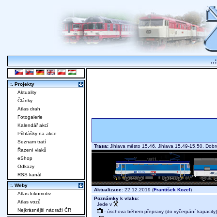
..
:. Projekty
Aktuality
Články
Atlas drah
Fotogalerie
Kalendář akcí
Přihlášky na akce
Seznam tratí
Trasa:
Jihlava město 15.46, Jihlava 15.49-15.50, Dob
Řazení vlaků
eShop
Odkazy
RSS kanál
:. Weby
Aktualizace:
22.12.2019 (
František Kozel
)
Atlas lokomotiv
Poznámky k vlaku:
Atlas vozů
Jede v
Nejkrásnější nádraží ČR
- úschova během přepravy (do vyčerpání kapacity)