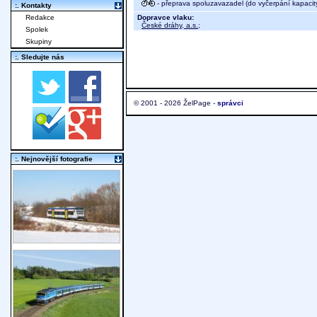
- přeprava spoluzavazadel (do vyčerpání kapacit
:. Kontakty
Dopravce vlaku:
Redakce
České dráhy, a.s.
;
Spolek
Skupiny
:. Sledujte nás
© 2001 - 2026 ŽelPage -
správci
:. Nejnovější fotografie