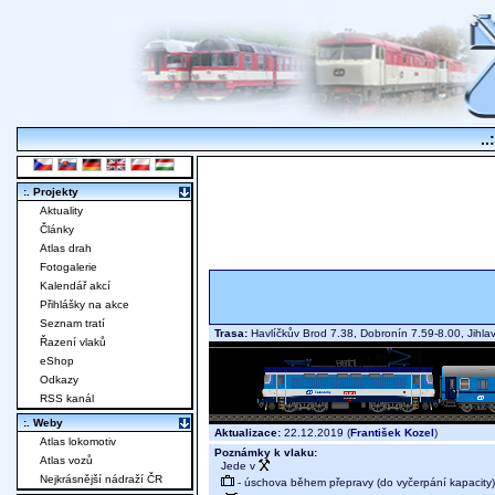
..
:. Projekty
Aktuality
Články
Atlas drah
Fotogalerie
Kalendář akcí
Přihlášky na akce
Seznam tratí
Trasa:
Havlíčkův Brod 7.38, Dobronín 7.59-8.00, Jihl
Řazení vlaků
eShop
Odkazy
RSS kanál
:. Weby
Aktualizace:
22.12.2019 (
František Kozel
)
Atlas lokomotiv
Poznámky k vlaku:
Atlas vozů
Jede v
Nejkrásnější nádraží ČR
- úschova během přepravy (do vyčerpání kapacity)