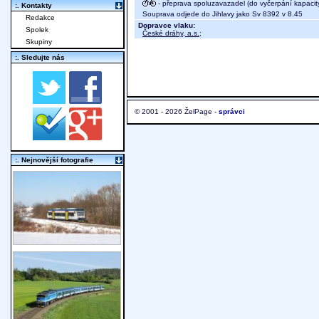
- přeprava spoluzavazadel (do vyčerpání kapacit
:. Kontakty
Souprava odjede do Jihlavy jako Sv 8392 v 8.45
Redakce
Dopravce vlaku:
Spolek
České dráhy, a.s.
;
Skupiny
:. Sledujte nás
© 2001 - 2026 ŽelPage -
správci
:. Nejnovější fotografie