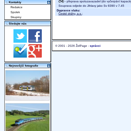
- přeprava spoluzavazadel (do vyčerpání kapacit
:. Kontakty
Souprava odjede do Jihlavy jako Sv 8390 v 7.45
Redakce
Dopravce vlaku:
Spolek
České dráhy, a.s.
;
Skupiny
:. Sledujte nás
© 2001 - 2026 ŽelPage -
správci
:. Nejnovější fotografie