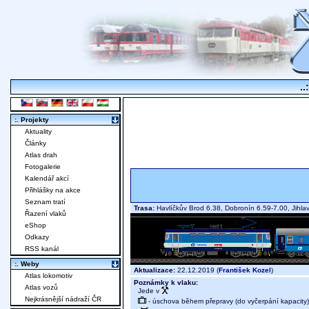
..
:. Projekty
Aktuality
Články
Atlas drah
Fotogalerie
Kalendář akcí
Přihlášky na akce
Seznam tratí
Trasa:
Havlíčkův Brod 6.38, Dobronín 6.59-7.00, Jihl
Řazení vlaků
eShop
Odkazy
RSS kanál
:. Weby
Aktualizace:
22.12.2019 (
František Kozel
)
Atlas lokomotiv
Poznámky k vlaku:
Atlas vozů
Jede v
Nejkrásnější nádraží ČR
- úschova během přepravy (do vyčerpání kapacity)