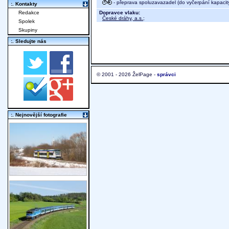
- přeprava spoluzavazadel (do vyčerpání kapacit
:. Kontakty
Dopravce vlaku:
Redakce
České dráhy, a.s.
;
Spolek
Skupiny
:. Sledujte nás
© 2001 - 2026 ŽelPage -
správci
:. Nejnovější fotografie