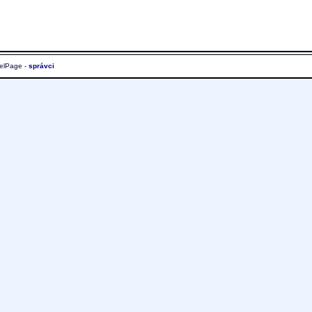
elPage -
správci