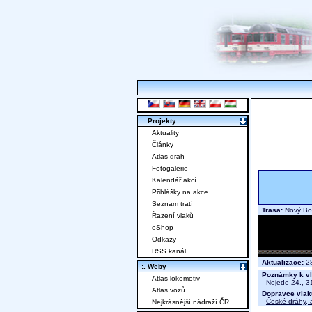
:. Projekty
Aktuality
Články
Atlas drah
Fotogalerie
Kalendář akcí
Přihlášky na akce
Seznam tratí
Trasa:
Nový Bor
Řazení vlaků
eShop
Odkazy
RSS kanál
Aktualizace:
28
:. Weby
Poznámky k vl
Atlas lokomotiv
Nejede 24., 31
Atlas vozů
Dopravce vlak
České dráhy, a
Nejkrásnější nádraží ČR